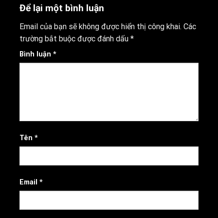
Để lại một bình luận
Email của bạn sẽ không được hiển thị công khai.
Các
trường bắt buộc được đánh dấu
*
Bình luận
*
Tên
*
Email
*