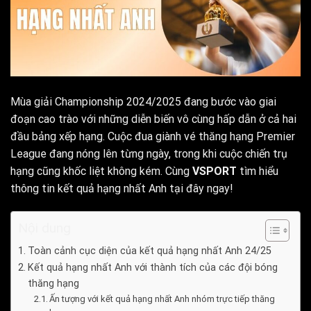
Mùa giải Championship 2024/2025 đang bước vào giai
đoạn cao trào với những diễn biến vô cùng hấp dẫn ở cả hai
đầu bảng xếp hạng. Cuộc đua giành vé thăng hạng Premier
League đang nóng lên từng ngày, trong khi cuộc chiến trụ
hạng cũng khốc liệt không kém. Cùng
VSPORT
tìm hiểu
thông tin kết quả hạng nhất Anh tại đây ngay!
Nội dung
Toàn cảnh cục diện của kết quả hạng nhất Anh 24/25
Kết quả hạng nhất Anh với thành tích của các đội bóng
thăng hạng
Ấn tượng với kết quả hạng nhất Anh nhóm trực tiếp thăng