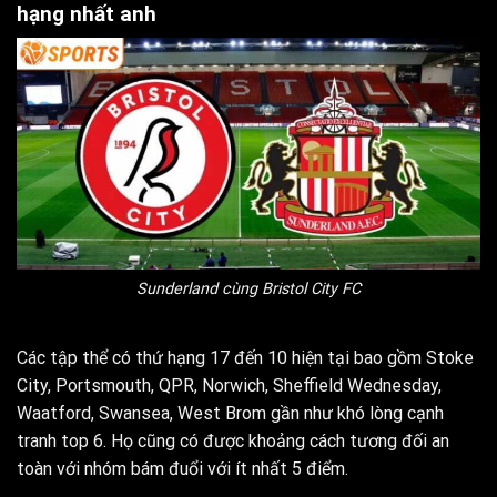
hạng nhất anh
Sunderland cùng Bristol City FC
Các tập thể có thứ hạng 17 đến 10 hiện tại bao gồm Stoke
City, Portsmouth, QPR, Norwich, Sheffield Wednesday,
Waatford, Swansea, West Brom gần như khó lòng cạnh
tranh top 6. Họ cũng có được khoảng cách tương đối an
toàn với nhóm bám đuổi với ít nhất 5 điểm.