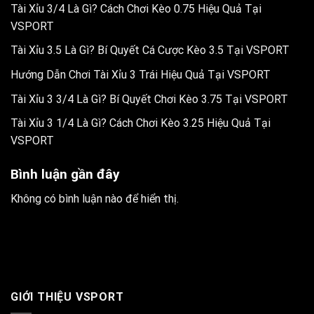
Tài Xỉu 3/4 Là Gì? Cách Chơi Kèo 0.75 Hiệu Quả Tại
VSPORT
Tài Xỉu 3.5 Là Gì? Bí Quyết Cá Cược Kèo 3.5 Tại VSPORT
Hướng Dẫn Chơi Tài Xỉu 3 Trái Hiệu Quả Tại VSPORT
Tài Xỉu 3 3/4 Là Gì? Bí Quyết Chơi Kèo 3.75 Tại VSPORT
Tài Xỉu 3 1/4 Là Gì? Cách Chơi Kèo 3.25 Hiệu Quả Tại
VSPORT
Bình luận gần đây
Không có bình luận nào để hiển thị.
GIỚI THIỆU VSPORT