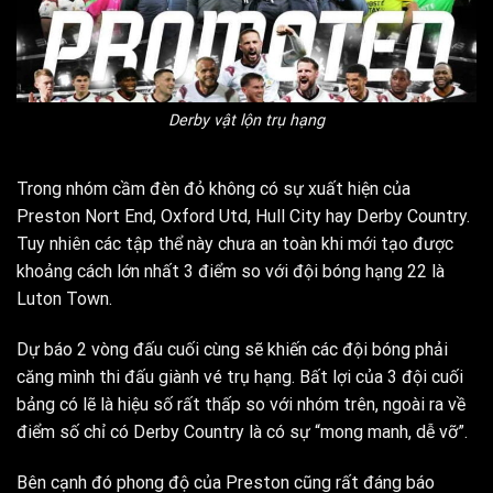
Derby vật lộn trụ hạng
Trong nhóm cầm đèn đỏ không có sự xuất hiện của
Preston Nort End, Oxford Utd, Hull City hay Derby Country.
Tuy nhiên các tập thể này chưa an toàn khi mới tạo được
khoảng cách lớn nhất 3 điểm so với đội bóng hạng 22 là
Luton Town.
Dự báo 2 vòng đấu cuối cùng sẽ khiến các đội bóng phải
căng mình thi đấu giành vé trụ hạng. Bất lợi của 3 đội cuối
bảng có lẽ là hiệu số rất thấp so với nhóm trên, ngoài ra về
điểm số chỉ có Derby Country là có sự “mong manh, dễ vỡ”.
Bên cạnh đó phong độ của Preston cũng rất đáng báo