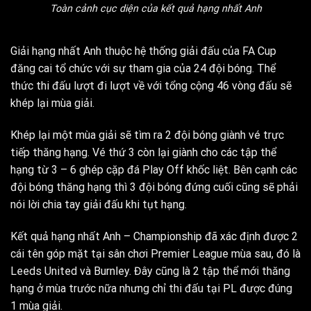
Toàn cảnh cục diện của kết quả hạng nhất Anh
Giải hạng nhất Anh thuộc hệ thống giải đấu của FA Cup
đăng cai tổ chức với sự tham gia của 24 đội bóng. Thể
thức thi đấu lượt đi lượt về với tổng cộng 46 vòng đấu sẽ
khép lại mùa giải.
Khép lại một mùa giải sẽ tìm ra 2 đội bóng giành vé trực
tiếp thăng hạng. Vé thứ 3 còn lại giành cho các tập thể
hạng từ 3 – 6 ghép cặp đá Play Off khốc liệt. Bên cạnh các
đội bóng thăng hạng thì 3 đội bóng đứng cuối cũng sẽ phải
nói lời chia tay giải đấu khi tụt hạng.
Kết quả hạng nhất Anh – Championship đã xác định được 2
cái tên góp mặt tại sân chơi Premier League mùa sau, đó là
Leeds United và Burnley. Đây cũng là 2 tập thể mới thăng
hạng ở mùa trước nữa nhưng chỉ thi đấu tại PL được đúng
1 mùa giải.