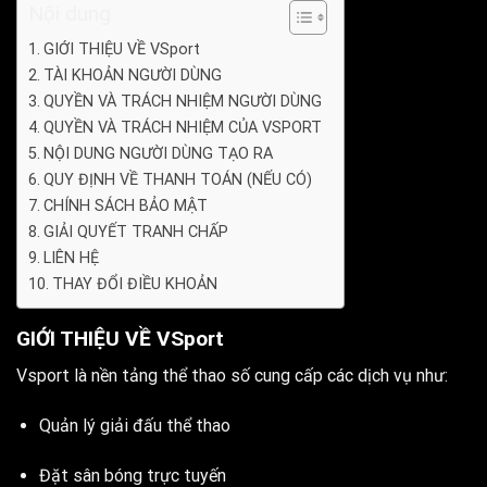
Nội dung
GIỚI THIỆU VỀ VSport
TÀI KHOẢN NGƯỜI DÙNG
QUYỀN VÀ TRÁCH NHIỆM NGƯỜI DÙNG
QUYỀN VÀ TRÁCH NHIỆM CỦA VSPORT
NỘI DUNG NGƯỜI DÙNG TẠO RA
QUY ĐỊNH VỀ THANH TOÁN (NẾU CÓ)
CHÍNH SÁCH BẢO MẬT
GIẢI QUYẾT TRANH CHẤP
LIÊN HỆ
THAY ĐỔI ĐIỀU KHOẢN
GIỚI THIỆU VỀ VSport
Vsport là nền tảng thể thao số cung cấp các dịch vụ như:
Quản lý giải đấu thể thao
Đặt sân bóng trực tuyến