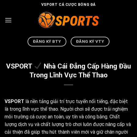
Skip
VSPORT CÁ CƯỢC BÓNG ĐÁ
to
content
ĐĂNG KÝ BTY
ĐĂNG KÝ VTY
VSPORT
Nhà Cái Đẳng Cấp Hàng Đầu
Trong Lĩnh Vực Thể Thao
VSPORT
là nền tảng giải trí trực tuyến nổi tiếng, đặc biệt
là trong lĩnh vực thể thao. Người chơi sẽ được trải nghiệm
môi trường cá cược an toàn, uy tín và công bằng. Chất
lượng dịch vụ và chất lượng trò chơi luôn được nâng cấp và
cải thiện đã giúp thu hút thành viên mới và giữ chân người