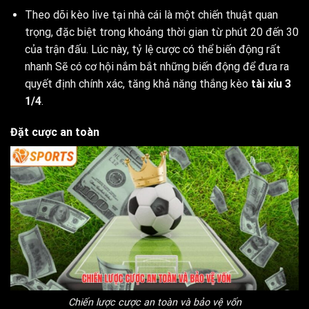
Theo dõi kèo live tại nhà cái là một chiến thuật quan
trọng, đặc biệt trong khoảng thời gian từ phút 20 đến 30
của trận đấu.
Lúc này, tỷ lệ cược có thể biến động rất
nhanh
Sẽ có cơ hội nắm bắt những biến động để đưa ra
quyết định chính xác, tăng khả năng thắng kèo
tài xỉu 3
1/4
.
Đặt cược an toàn
Chiến lược cược an toàn và bảo vệ vốn