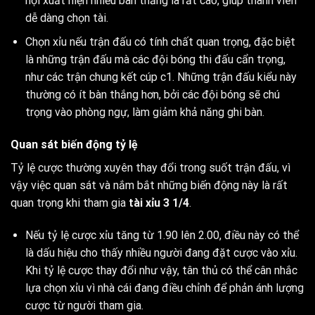
hội xuất hiện nhiều bàn thắng là rất cao, giúp thành viên
dễ dàng chọn tài.
Chọn xỉu nếu trận đấu có tính chất quan trọng, đặc biệt
là những trận đấu mà các đội bóng thi đấu cẩn trọng,
như các trận chung kết cúp c1. Những trận đấu kiểu này
thường có ít bàn thắng hơn, bởi các đội bóng sẽ chú
trọng vào phòng ngự, làm giảm khả năng ghi bàn.
Quan sát biến động tỷ lệ
Tỷ lệ cược thường xuyên thay đổi trong suốt trận đấu, vì
vậy việc quan sát và nắm bắt những biến động này là rất
quan trọng khi tham gia
tài xỉu 3 1/4
.
Nếu tỷ lệ cược xỉu tăng từ 1.90 lên 2.00, điều này có thể
là dấu hiệu cho thấy nhiều người đang đặt cược vào xỉu.
Khi tỷ lệ cược thay đổi như vậy, tân thủ có thể cân nhắc
lựa chọn xỉu vì nhà cái đang điều chỉnh để phản ánh lượng
cược từ người tham gia.