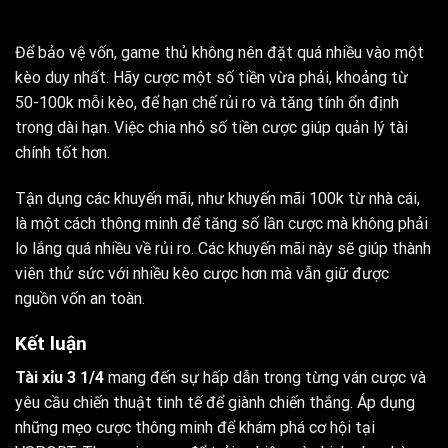
Để bảo vệ vốn, game thủ không nên đặt quá nhiều vào một
kèo duy nhất. Hãy cược một số tiền vừa phải, khoảng từ
50-100k mỗi kèo, để hạn chế rủi ro và tăng tính ổn định
trong dài hạn. Việc chia nhỏ số tiền cược giúp quản lý tài
chính tốt hơn.
Tận dụng các khuyến mãi, như khuyến mãi 100k từ nhà cái,
là một cách thông minh để tăng số lần cược mà không phải
lo lắng quá nhiều về rủi ro. Các khuyến mãi này sẽ giúp thành
viên thử sức với nhiều kèo cược hơn mà vẫn giữ được
nguồn vốn an toàn.
Kết luận
Tài xỉu 3 1/4
mang đến sự hấp dẫn trong từng ván cược và
yêu cầu chiến thuật tinh tế để giành chiến thắng. Áp dụng
những mẹo cược thông minh để khám phá cơ hội tại