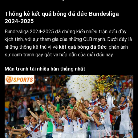
Thống kê kết quả bóng đá đức Bundesliga
2024-2025
Bundesliga 2024-2025 đã chứng kiến nhiều trận đấu đầy
kịch tính, với sự tham gia của những CLB mạnh. Dưới đây là
những thống kê thú vị về
kết quả bóng đá Đức
, phản ánh
sự cạnh tranh gay gắt và hấp dẫn của giải đấu này.
Màn tranh tài nhiều bàn thắng nhất