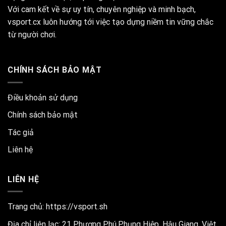
Với cam kết về sự uy tín, chuyên nghiệp và minh bạch,
vsport.cx luôn hướng tới việc tạo dựng niềm tin vững chắc
từ người chơi.
CHÍNH SÁCH BẢO MẬT
Điều khoản sử dụng
Chính sách bảo mật
Tác giả
Liên hệ
LIÊN HỆ
Trang chủ:
https://vsport.sh
Địa chỉ liên lạc: 21 Phương Phú,Phụng Hiệp, Hậu Giang, Việt