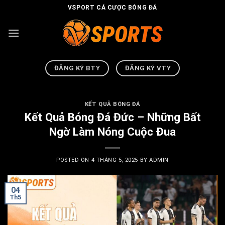
Skip
VSPORT CÁ CƯỢC BÓNG ĐÁ
to
content
ĐĂNG KÝ BTY
ĐĂNG KÝ VTY
KẾT QUẢ BÓNG ĐÁ
Kết Quả Bóng Đá Đức – Những Bất
Ngờ Làm Nóng Cuộc Đua
POSTED ON
4 THÁNG 5, 2025
BY
ADMIN
04
Th5