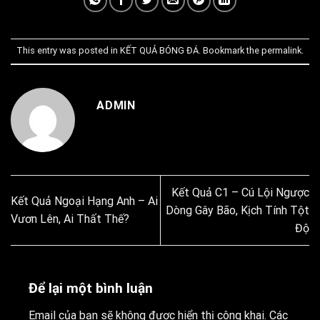
This entry was posted in
KẾT QUẢ BÓNG ĐÁ
. Bookmark the
permalink
.
ADMIN
Kết Quả C1 – Cú Lội Ngược
Kết Quả Ngoại Hạng Anh – Ai
Dòng Gây Bão, Kịch Tính Tột
Vươn Lên, Ai Thất Thế?
Độ
Để lại một bình luận
Email của bạn sẽ không được hiển thị công khai.
Các